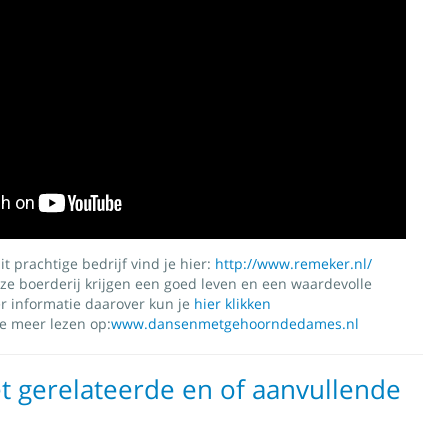
t prachtige bedrijf vind je hier:
http://www.remeker.nl/
eze boerderij krijgen een goed leven en een waardevolle
 informatie daarover kun je
hier klikken
je meer lezen op:
www.dansenmetgehoorndedames.nl
t gerelateerde en of aanvullende