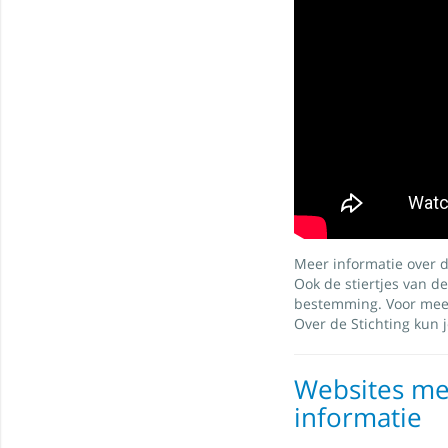
Meer informatie over di
Ook de stiertjes van d
bestemming. Voor meer
Over de Stichting kun 
Websites me
informatie