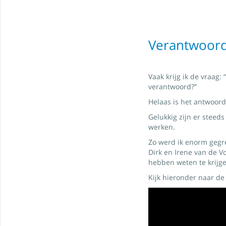
Verantwoord
Vaak krijg ik de vraag:
verantwoord?”
Helaas is het antwoord 
Gelukkig zijn er steed
werken.
Zo werd ik enorm gegr
Dirk en Irene van de Vo
hebben weten te krijg
Kijk hieronder naar de 