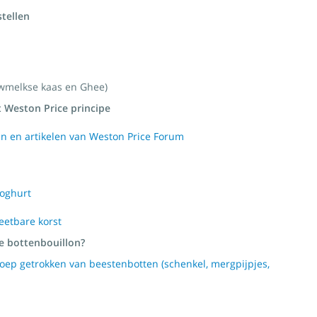
tellen
wmelkse kaas en Ghee)
 Weston Price principe
en en artikelen van Weston Price Forum
Yoghurt
etbare korst
e bottenbouillon?
oep getrokken van beestenbotten (schenkel, mergpijpjes,