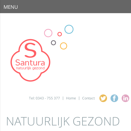
MENU
Tel: 0343 - 755 377
Home
Contact
NATUURLIJK GEZOND