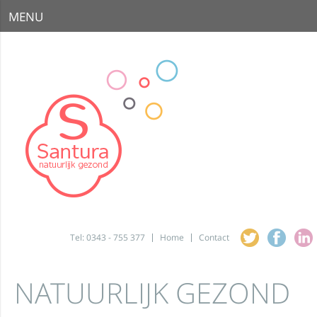
MENU
Tel: 0343 - 755 377
Home
Contact
NATUURLIJK GEZOND