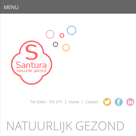
MENU
Tel: 0343 - 755 377
Home
Contact
NATUURLIJK GEZOND